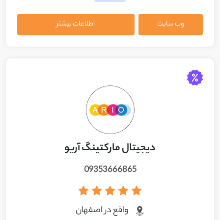
وب سایت
اطلاعات بیشتر
دیجیتال مارکتینگ آریو
09353666865
واقع در اصفهان