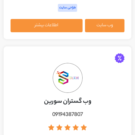
طراحی سایت
وب سایت
اطلاعات بیشتر
وب گستران سورین
09194387807