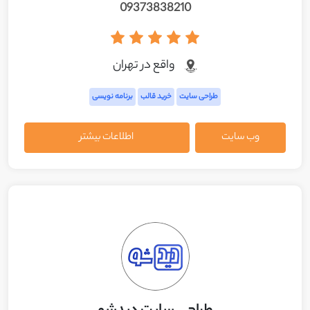
09373838210
واقع در تهران
طراحی سایت
خرید قالب
برنامه نویسی
وب سایت
اطلاعات بیشتر