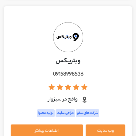
وبتریکس
09158998536
واقع در سبزوار
شرکت‌های سئو
طراحی سایت
تولید محتوا
وب سایت
اطلاعات بیشتر