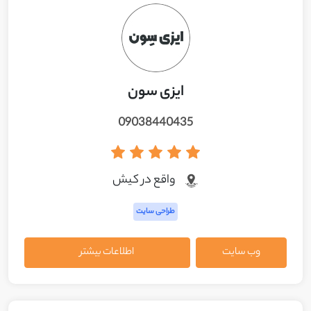
ایزی سون
09038440435
واقع در کيش
طراحی سایت
وب سایت
اطلاعات بیشتر