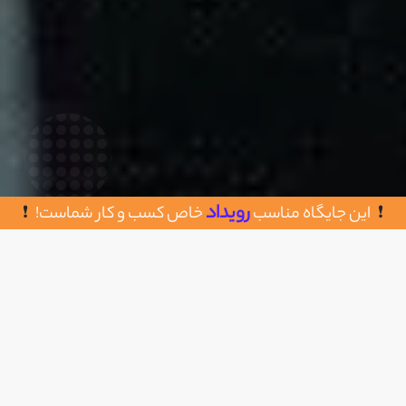
رویداد
این جایگاه مناسب
خاص کسب و کار شماست!
روش های تماس با فرناز صفری (سالن
اضافه به علاقه مندی
زیبایی سای)
الهیه ،خ تختی ،دهم تختی، پلاک ۷