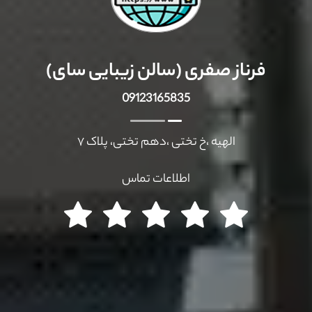
فرناز صفری (سالن زیبایی سای)
09123165835
الهیه ،خ تختی ،دهم تختی، پلاک ۷
اطلاعات تماس