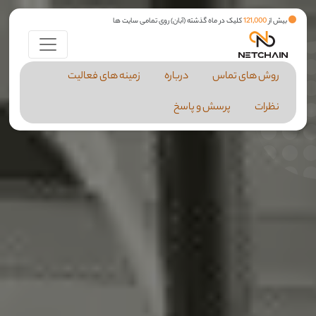
بیش از
121,000
کلیک در ماه گذشته (آبان) روی تمامی سایت ها
روش های تماس
درباره
زمینه های فعالیت
نظرات
پرسش و پاسخ