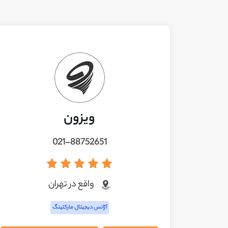
ویزون
021-88752651
واقع در تهران
آژانس دیجیتال مارکتینگ