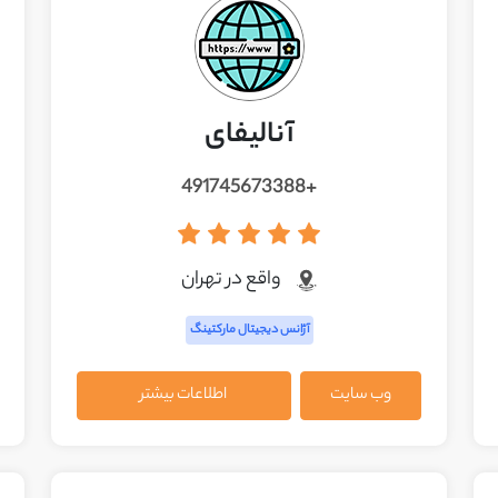
آنالیفای
+491745673388
واقع در تهران
آژانس دیجیتال مارکتینگ
وب سایت
اطلاعات بیشتر