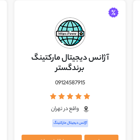
آژانس دیجیتال مارکتینگ
برندگستر
09124587915
واقع در تهران
آژانس دیجیتال مارکتینگ