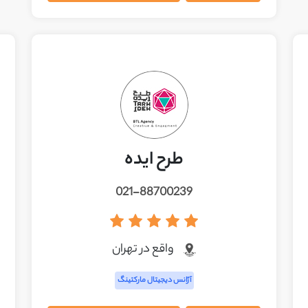
طرح ایده
021-88700239
واقع در تهران
آژانس دیجیتال مارکتینگ