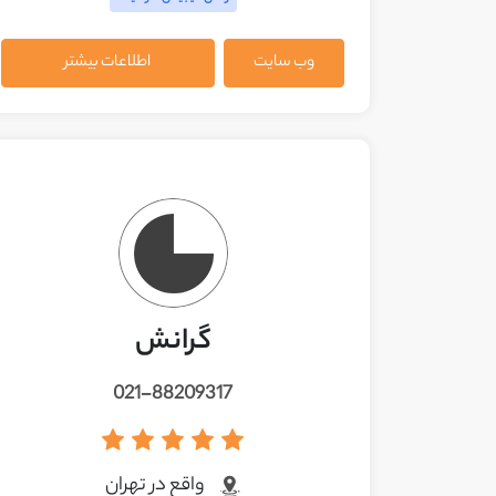
وب سایت
اطلاعات بیشتر
گرانش
021-88209317
واقع در تهران