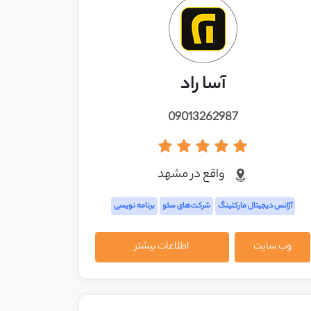
آسا راد
09013262987
واقع در مشهد
آژانس دیجیتال مارکتینگ
شرکت‌های سئو
برنامه نویسی
وب سایت
اطلاعات بیشتر