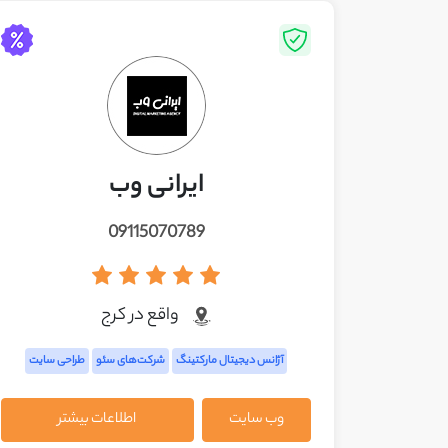
ایرانی وب
09115070789
واقع در کرج
آژانس دیجیتال مارکتینگ
شرکت‌های سئو
طراحی سایت
وب سایت
اطلاعات بیشتر