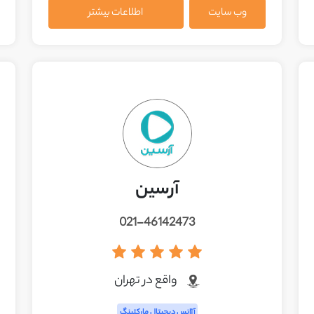
وب سایت
اطلاعات بیشتر
آرسین
021-46142473
واقع در تهران
آژانس دیجیتال مارکتینگ