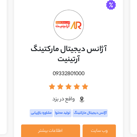
آژانس دیجیتال مارکتینگ
آرتینیت
09332801000
واقع در يزد
آژانس دیجیتال مارکتینگ
تولید محتوا
مشاوره بازاریابی
وب سایت
اطلاعات بیشتر