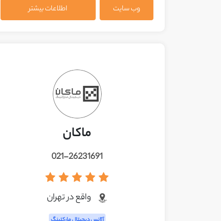
وب سایت
اطلاعات بیشتر
ماکان
021-26231691
واقع در تهران
آژانس دیجیتال مارکتینگ