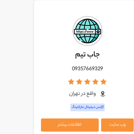
جاب تیم
09357669329
واقع در تهران
آژانس دیجیتال مارکتینگ
وب سایت
اطلاعات بیشتر