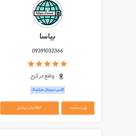
بیاسا
09391032366
واقع در کرج
آژانس دیجیتال مارکتینگ
وب سایت
اطلاعات بیشتر