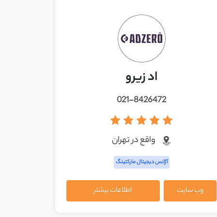
اد زیرو
021-8426472
واقع در تهران
آژانس دیجیتال مارکتینگ
وب سایت
اطلاعات بیشتر