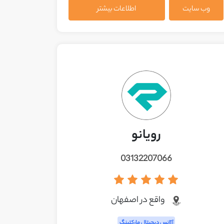
وب سایت
اطلاعات بیشتر
رویانو
03132207066
واقع در اصفهان
آژانس دیجیتال مارکتینگ