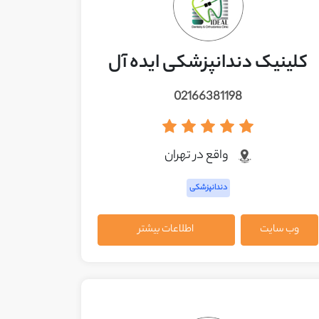
کلینیک دندانپزشکی ایده آل
02166381198
واقع در تهران
دندانپزشکی
وب سایت
اطلاعات بیشتر