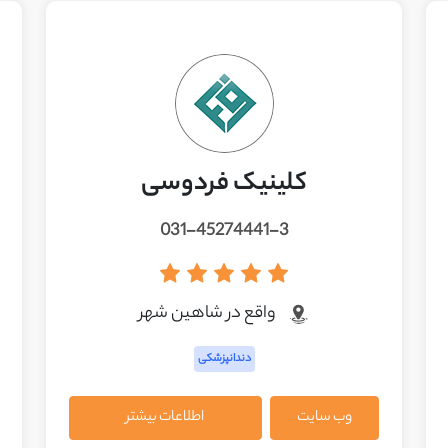
کلینیک فردوسی
031-45274441-3
واقع در شاهين شهر
دندانپزشکی
وب سایت
اطلاعات بیشتر