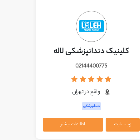
کلینیک دندانپزشکی لاله
02144400775
واقع در تهران
دندانپزشکی
وب سایت
اطلاعات بیشتر