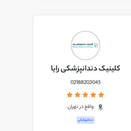
کلینیک دندانپزشکی رایا
02188203045
واقع در تهران
دندانپزشکی