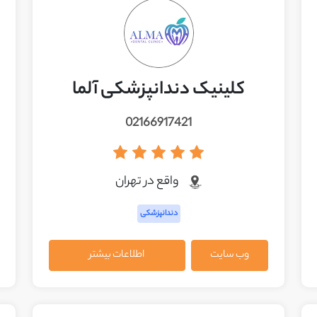
کلینیک دندانپزشکی آلما
02166917421
واقع در تهران
دندانپزشکی
وب سایت
اطلاعات بیشتر