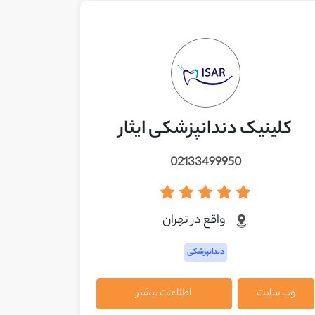
کلینیک دندانپزشکی ایثار
02133499950
واقع در تهران
دندانپزشکی
وب سایت
اطلاعات بیشتر