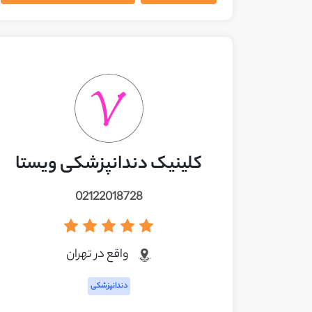
کلینیک دندانپزشکی ویستا
02122018728
واقع در تهران
دندانپزشکی