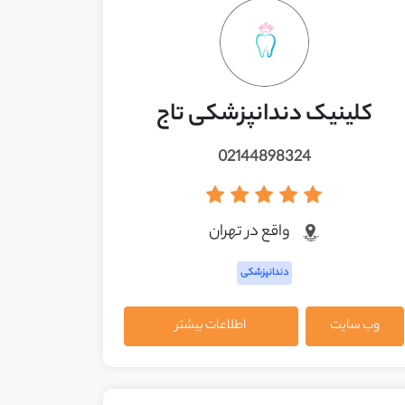
کلینیک دندانپزشکی تاج
02144898324
واقع در تهران
دندانپزشکی
وب سایت
اطلاعات بیشتر