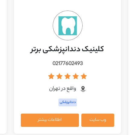
کلینیک دندانپزشکی برتر
02177602493
واقع در تهران
دندانپزشکی
وب سایت
اطلاعات بیشتر