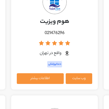
هوم ویزیت
021476296
واقع در تهران
دندانپزشکی
وب سایت
اطلاعات بیشتر