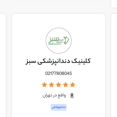
کلینیک دندانپزشکی سبز
02177808045
واقع در تهران
دندانپزشکی