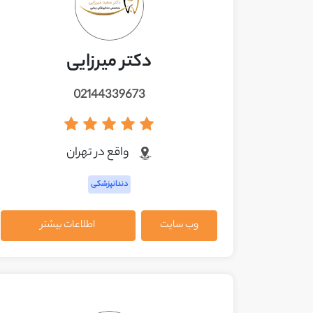
دکتر میرزایی
02144339673
واقع در تهران
دندانپزشکی
وب سایت
اطلاعات بیشتر