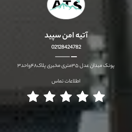
آتیه امن سپید
02128424782
پونک میدان عدل ۳۵متری مخبری پلاک۴۸واحد۳
اطلاعات تماس