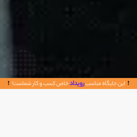
رویداد
این جایگاه مناسب
خاص کسب و کار شماست!
روش های تماس با آتیه امن سپید
اضافه به علاقه مندی
پونک میدان عدل ۳۵متری مخبری پلاک۴۸واحد۳