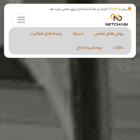
بیش از
121,000
کلیک در ماه گذشته (آبان) روی تمامی سایت ها
روش های تماس
درباره
زمینه های فعالیت
نظرات
پرسش و پاسخ