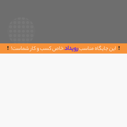
رویداد
این جایگاه مناسب
خاص کسب و کار شماست!
روش های تماس با آذین بلاگ
اضافه به علاقه مندی
مشهد - بلوار پیروزی - پیروزی 19 رضوی 4
https://www.azinblog.ir/
سال تاسیس : 1399