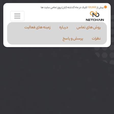
بیش از
121,000
کلیک در ماه گذشته (آبان) روی تمامی سایت ها
روش های تماس
درباره
زمینه های فعالیت
نظرات
پرسش و پاسخ