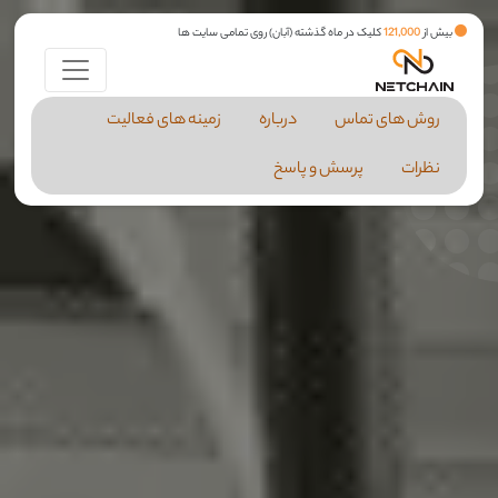
بیش از
121,000
کلیک در ماه گذشته (آبان) روی تمامی سایت ها
روش های تماس
درباره
زمینه های فعالیت
نظرات
پرسش و پاسخ