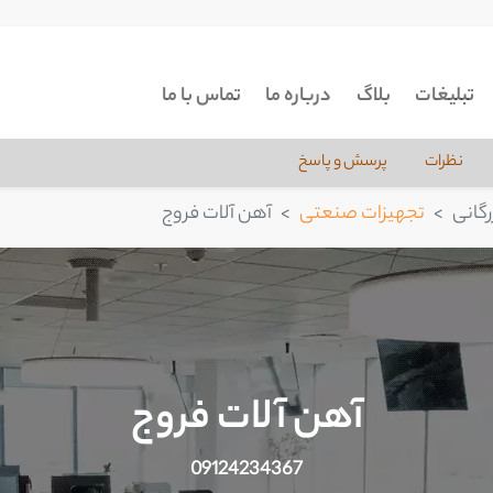
تبلیغات
بلاگ
درباره ما
تماس با ما
نظرات
پرسش و پاسخ
گانی
تجهیزات صنعتی
آهن آلات فروج
آهن آلات فروج
09124234367