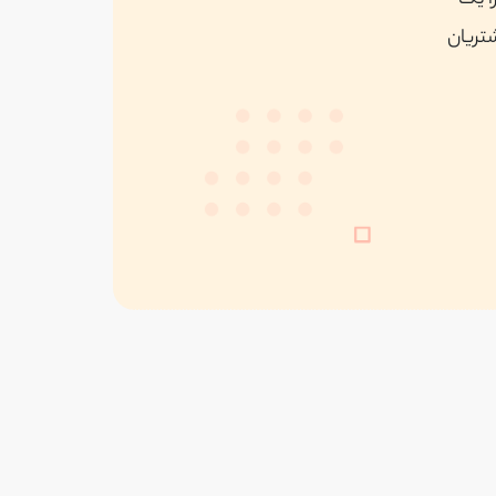
ا یک
شتریان