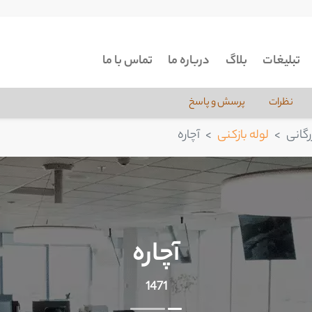
تبلیغات
بلاگ
درباره ما
تماس با ما
نظرات
پرسش و پاسخ
گانی
لوله بازکنی
آچاره
آچاره
1471