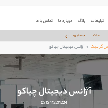
تبلیغات
بلاگ
درباره ما
تماس با ما
نظرات
پرسش و پاسخ
ن گرافیک
آژانس دیجیتال چیاکو
آژانس دیجیتال چیاکو
0313412211224