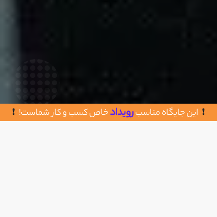
رویداد
این جایگاه مناسب
خاص کسب و کار شماست!
روش های تماس با آکادمی نوآوران
اضافه به علاقه مندی
09921612300