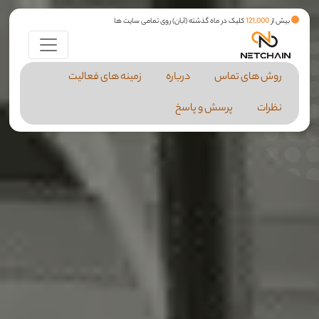
بیش از
121,000
کلیک در ماه گذشته (آبان) روی تمامی سایت ها
روش های تماس
درباره
زمینه های فعالیت
نظرات
پرسش و پاسخ