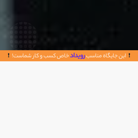
رویداد
این جایگاه مناسب
خاص کسب و کار شماست!
روش های تماس با اله بوم
اضافه به علاقه مندی
قزوین - روستای الولک - بوم گردی اله بوم
۰۲۸۳۳۴۴۷۵۳0
https://alleboom.ir/