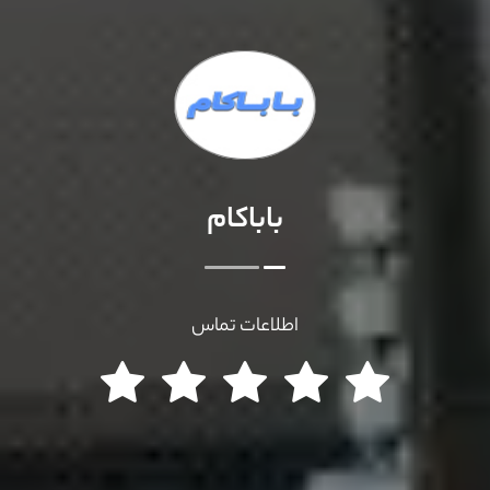
باباکام
اطلاعات تماس