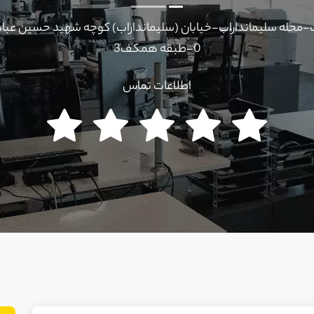
محله سلیمانداراب-خیابان (سلیمانداراب) کوچه شهید حسین عبا
0-طبقه همکف3
اطلاعات تماس