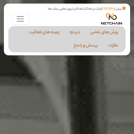
بیش از
121,000
کلیک در ماه گذشته (آبان) روی تمامی سایت ها
روش های تماس
درباره
زمینه های فعالیت
نظرات
پرسش و پاسخ