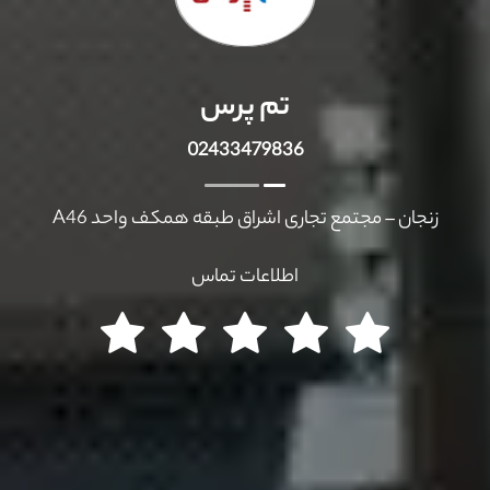
تم پرس
02433479836
زنجان – مجتمع تجاری اشراق طبقه همکف واحد A46
اطلاعات تماس