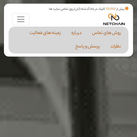
بیش از
121,000
کلیک در ماه گذشته (آبان) روی تمامی سایت ها
روش های تماس
درباره
زمینه های فعالیت
نظرات
پرسش و پاسخ