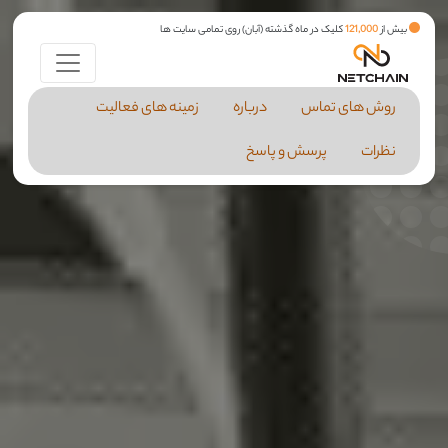
بیش از
121,000
کلیک در ماه گذشته (آبان) روی تمامی سایت ها
روش های تماس
درباره
زمینه های فعالیت
نظرات
پرسش و پاسخ