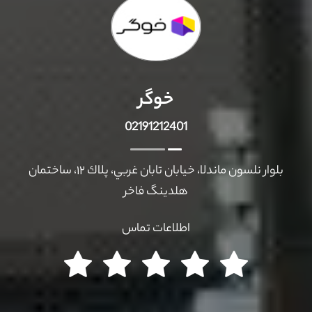
خوگر
02191212401
بلوار نلسون ماندلا، خيابان تابان غربي، پلاك ١٢، ساختمان
هلدينگ فاخر
اطلاعات تماس