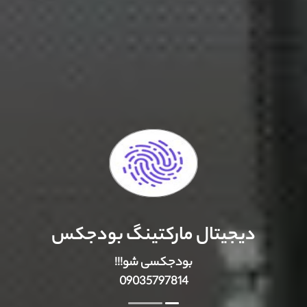
دیجیتال مارکتینگ بودجکس
بودجکسی شو!!!
09035797814