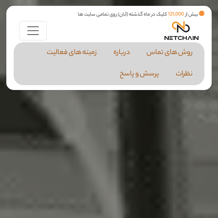
بیش از
121,000
کلیک در ماه گذشته (آبان) روی تمامی سایت ها
روش های تماس
درباره
زمینه های فعالیت
نظرات
پرسش و پاسخ