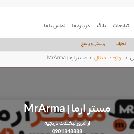
تبلیغات
بلاگ
درباره ما
تماس با ما
نظرات
پرسش و پاسخ
ی
لوازم دیجیتال
مستر ارما | MrArma
مستر ارما | MrArma
از امروز لبخندت نارنجیه
09011848888