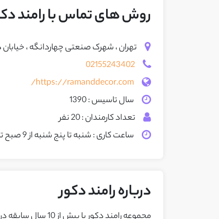
روش های تماس با رامند دکو
تهران ، شهرک صنعتی چهاردانگه ، خیابان دوم
02155243402
https://ramanddecor.com/
سال تاسیس : 1390
تعداد کارمندان : 20 نفر
ساعت کاری : شنبه تا پنج شنبه از 9 صبح تا 19 عصر
درباره رامند دکور
مجموعه رامند دکور ب