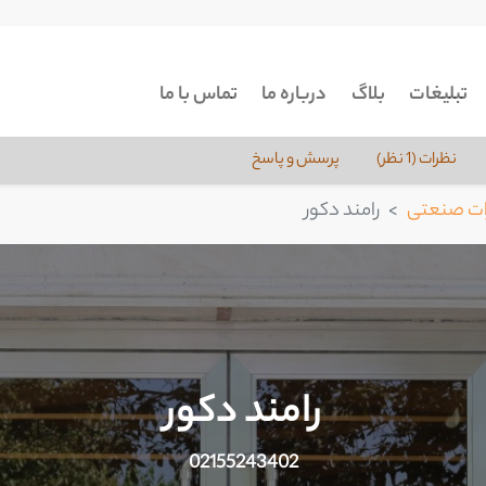
تبلیغات
بلاگ
درباره ما
تماس با ما
نظرات (1 نظر)
پرسش و پاسخ
ات صنعتی
رامند دکور
رامند دکور
02155243402