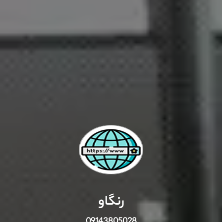
رنگاو
09143805028