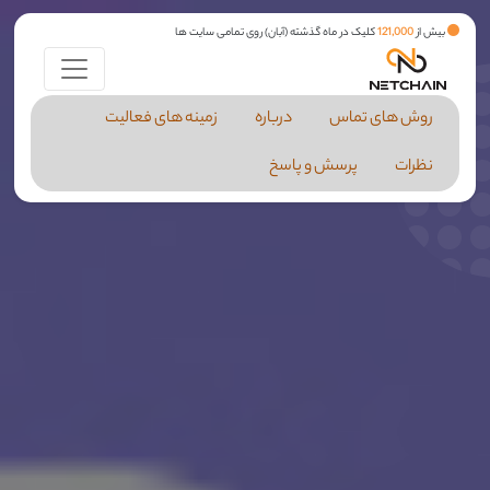
بیش از
121,000
کلیک در ماه گذشته (آبان) روی تمامی سایت ها
روش های تماس
درباره
زمینه های فعالیت
نظرات
پرسش و پاسخ