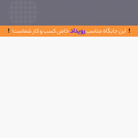
رویداد
این جایگاه مناسب
خاص کسب و کار شماست!
روش های تماس با سایت فروشگاهی
اضافه به علاقه مندی
روتینو
تهران، بزرگراه فتح، خیابان فتح سیزدهم، پلاک 42
09966566124
https://routinoo.com/
سال تاسیس : 1400