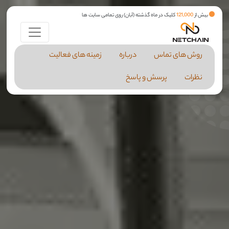
بیش از
121,000
کلیک در ماه گذشته (آبان) روی تمامی سایت ها
روش های تماس
درباره
زمینه های فعالیت
نظرات
پرسش و پاسخ