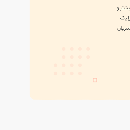
یشتر و
ا یک
شتریان