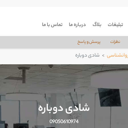
تبلیغات
بلاگ
درباره ما
تماس با ما
نظرات
پرسش و پاسخ
وانشناسی
شادی دوباره
شادی دوباره
09050610974