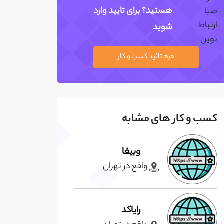
هستید؟ برای تایید وارد
شوید
فرم تائید کسب و کار
کسب و کار های مشابه
وبیفا
واقع در تهران
رایاکد