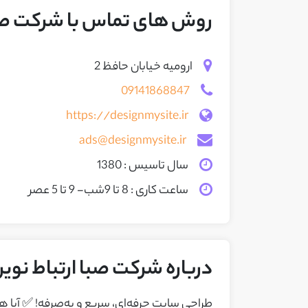
روش های تماس با شرکت صبا
ارومیه خیابان حافظ 2
09141868847
https://designmysite.ir
ads@designmysite.ir
سال تاسیس : 1380
ساعت کاری : 8 تا 9شب
- 9 تا 5 عصر
درباره شرکت صبا ارتباط نوی
طراحی سایت حرفه‌ای، سریع و به‌صرفه! ✅ آیا 