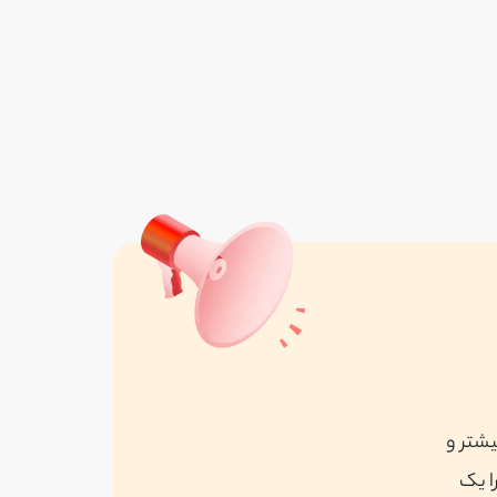
کدینو
واقع در تهران
مشاهده همه
یشتر و
ا یک