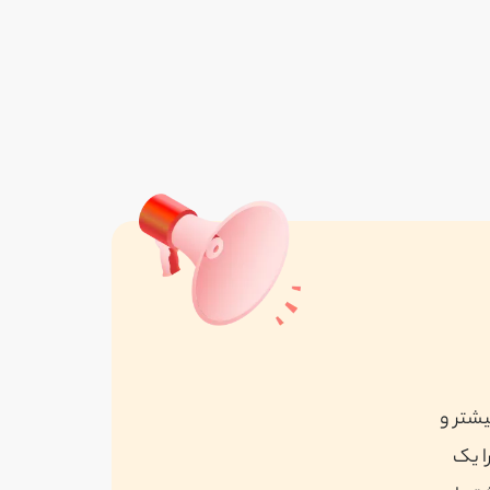
یشتر و
ا یک