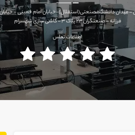
– میدان دانشگاه صنعتی(استقلال)-خیابان امام خمینی - خیابا
فرزانه – صنعتگران ۲۳ پلاک ۳ – کاشی سازی شهسرام
اطلاعات تماس