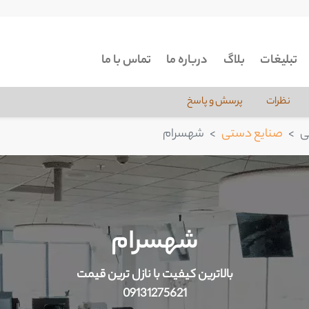
تبلیغات
بلاگ
درباره ما
تماس با ما
نظرات
پرسش و پاسخ
ی
صنایع دستی
شهسرام
شهسرام
بالاترین کیفیت با نازل ترین قیمت
09131275621