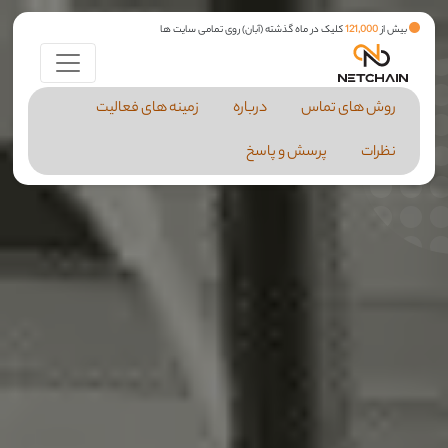
بیش از
121,000
کلیک در ماه گذشته (آبان) روی تمامی سایت ها
روش های تماس
درباره
زمینه های فعالیت
نظرات
پرسش و پاسخ