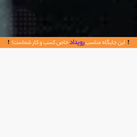
رویداد
این جایگاه مناسب
خاص کسب و کار شماست!
روش های تماس با طاقچه
اضافه به علاقه مندی
تهران، خیابان مفتح، پایین‌تر از مطهری،‌ کوچه بخشی
موقر، پلاک ۳۸
02191071001
https://taaghche.com/