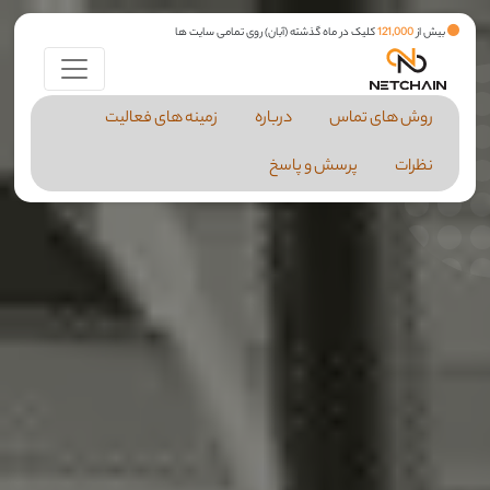
بیش از
121,000
کلیک در ماه گذشته (آبان) روی تمامی سایت ها
روش های تماس
درباره
زمینه های فعالیت
نظرات
پرسش و پاسخ