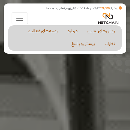
بیش از
121,000
کلیک در ماه گذشته (آبان) روی تمامی سایت ها
روش های تماس
درباره
زمینه های فعالیت
نظرات
پرسش و پاسخ