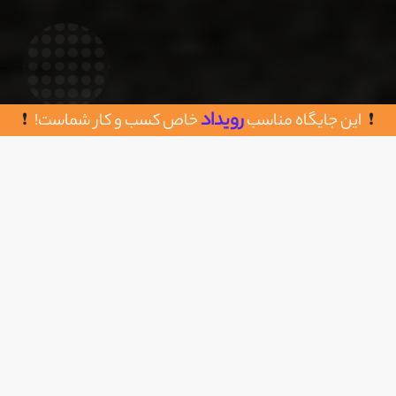
رویداد
این جایگاه مناسب
خاص کسب و کار شماست!
روش های تماس با فروشگاه ابزار برج
اضافه به علاقه مندی
تهران، شادآباد ، خیابان شهید طارمی ، خیابان عزیزی
شمالی ، جنب انبار یخ ، فروشگاه ابزار برج
02191009506
https://abzarborj.com/
ساعت کاری : شنبه تا
- پنج شنبه و جمعه: