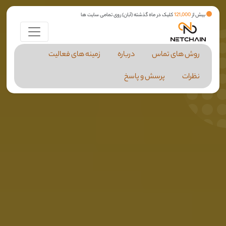
بیش از
121,000
کلیک در ماه گذشته (آبان) روی تمامی سایت ها
روش های تماس
درباره
زمینه های فعالیت
نظرات
پرسش و پاسخ