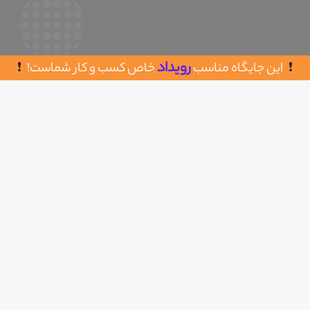
رویداد
این جایگاه مناسب
خاص کسب و کار شماست!
روش های تماس با فروشگاه اینترنتی
اضافه به علاقه مندی
دیجی مایکت
پردیس-فاز 8
09192033177
https://digimyket.com/
سال تاسیس : 1402
تعداد کارمندان : 5 نفر