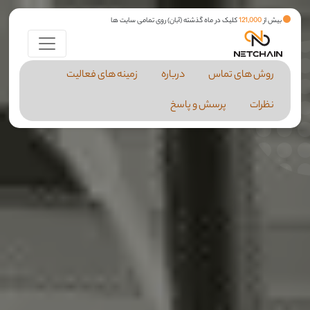
بیش از
121,000
کلیک در ماه گذشته (آبان) روی تمامی سایت ها
روش های تماس
درباره
زمینه های فعالیت
نظرات
پرسش و پاسخ