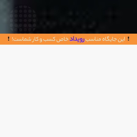
رویداد
این جایگاه مناسب
خاص کسب و کار شماست!
روش های تماس با فروشگاه تجهیزات
اضافه به علاقه مندی
جوشکاری آرکا متال
حسن آباد، نرسیده به چهار راه سپه بعد از پاساژ فجر
پاساژ ماهر طبقه همکف پلاک 4
09123105881
arcametal.net