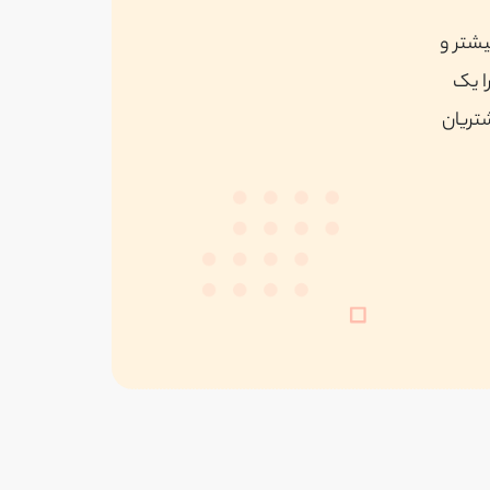
یشتر و
ا یک
شتریان