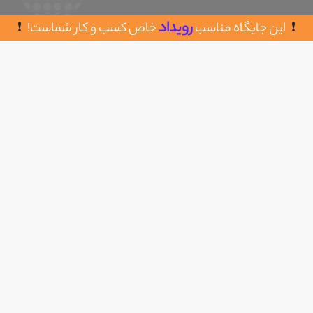
رویداد
این جایگاه مناسب
خاص کسب و کار شماست!
روش های تماس با قرص واش
اضافه به علاقه مندی
09044418160
https://ghorswash.com/
info@ghorswash.com
ساعت کاری : شنبه تا چهارشنبه
- پنج شنبه 08:00
- 20:00
08:00 - 23:00