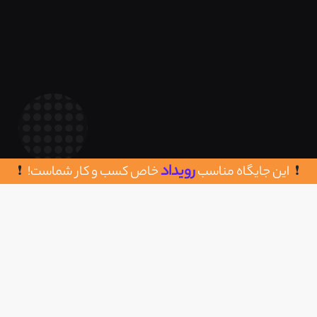
رویداد
این جایگاه مناسب
خاص کسب و کار شماست!
روش های تماس با ماوی مووی
اضافه به علاقه مندی
شهرک بعثت، خیابان فشارقوی، جنب مجتمع
مسکونی نگین