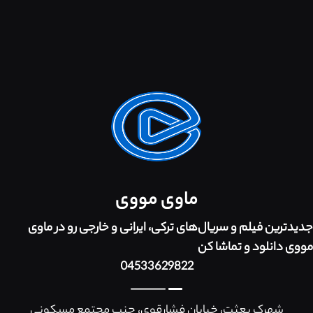
ماوی مووی
جدیدترین فیلم و سریال‌های ترکی، ایرانی و خارجی رو در ماوی
مووی دانلود و تماشا کن
04533629822
شهرک بعثت، خیابان فشارقوی، جنب مجتمع مسکونی