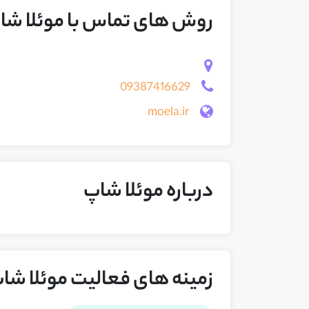
روش های تماس با موئلا شا
09387416629
moela.ir
درباره موئلا شاپ
زمینه های فعالیت موئلا شا