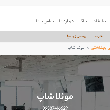
تبلیغات
بلاگ
درباره ما
تماس با ما
نظرات
پرسش و پاسخ
ی بهداشتی
موئلا شاپ
موئلا شاپ
09387416629