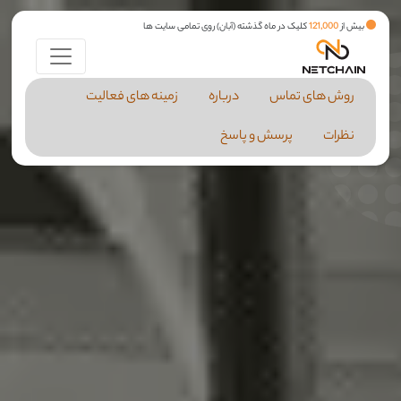
بیش از
121,000
کلیک در ماه گذشته (آبان) روی تمامی سایت ها
روش های تماس
درباره
زمینه های فعالیت
نظرات
پرسش و پاسخ