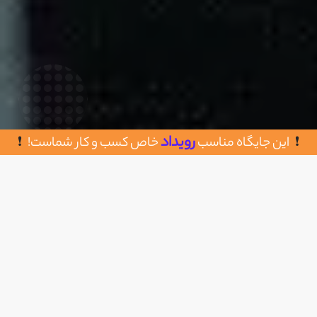
رویداد
این جایگاه مناسب
خاص کسب و کار شماست!
روش های تماس با موسسه ثبت ونک
اضافه به علاقه مندی
تهران، میدان ونک، خیابان ملاصدرا، بعد از بزرگراه
کردستان، پلاک 76 ، ساختمان ونک
02187790