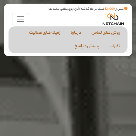
بیش از
121,000
کلیک در ماه گذشته (آبان) روی تمامی سایت ها
روش های تماس
درباره
زمینه های فعالیت
نظرات
پرسش و پاسخ