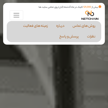
بیش از
121,000
کلیک در ماه گذشته (آبان) روی تمامی سایت ها
روش های تماس
درباره
زمینه های فعالیت
نظرات
پرسش و پاسخ