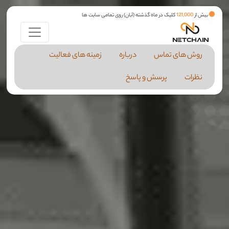
بیش از
121,000
کلیک در ماه گذشته (آبان) روی تمامی سایت ها
روش های تماس
درباره
زمینه های فعالیت
نظرات
پرسش و پاسخ