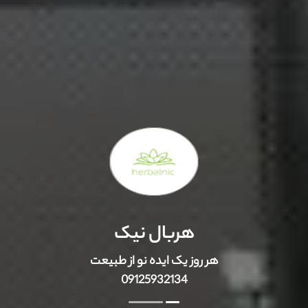
هربال نیک
هر روز یک ایده نو از طبیعت
09125932134