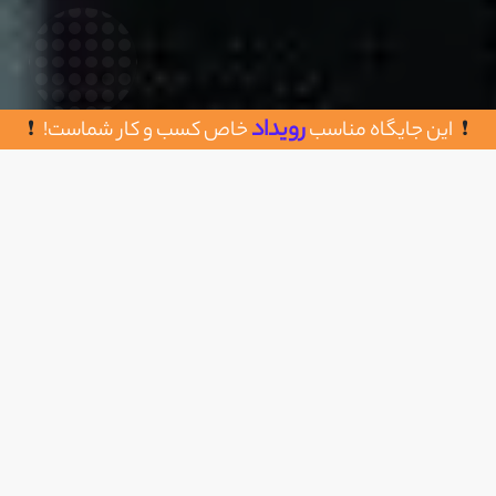
رویداد
این جایگاه مناسب
خاص کسب و کار شماست!
روش های تماس با ویرایه
اضافه به علاقه مندی
تهران، ونکخیابان ملاصدرا، پلاک 54
021-88663387
https://virayeh.com/
info@virayeh.com