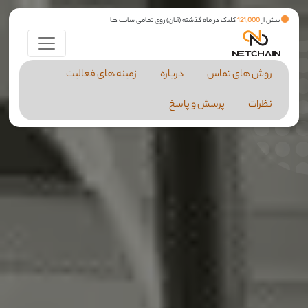
بیش از
121,000
کلیک در ماه گذشته (آبان) روی تمامی سایت ها
روش های تماس
درباره
زمینه های فعالیت
نظرات
پرسش و پاسخ