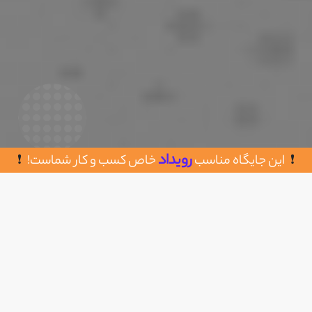
رویداد
این جایگاه مناسب
خاص کسب و کار شماست!
روش های تماس با چاپ فلزات پارس
اضافه به علاقه مندی
بازار آهن شاد آباد ، بلوار بهاران 1 ، بلوک 30 ، پلاک 3
02165031793