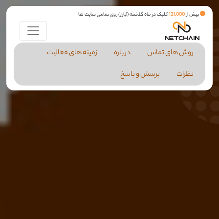
بیش از
121,000
کلیک در ماه گذشته (آبان) روی تمامی سایت ها
روش های تماس
درباره
زمینه های فعالیت
نظرات
پرسش و پاسخ