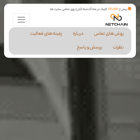
بیش از
121,000
کلیک در ماه گذشته (آبان) روی تمامی سایت ها
روش های تماس
درباره
زمینه های فعالیت
نظرات
پرسش و پاسخ