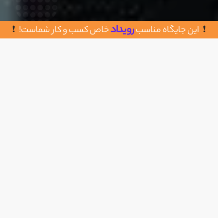
رویداد
این جایگاه مناسب
خاص کسب و کار شماست!
روش های تماس با کولیس
اضافه به علاقه مندی
آدرس دفتر : زیر پل سیدخندان - خیابان میرمطهری
- پلاک ۸۸ - طبقه ۳
021-91018571
https://kolis.ir/
سال تاسیس : 1398
تعداد کارمندان : 10 نفر