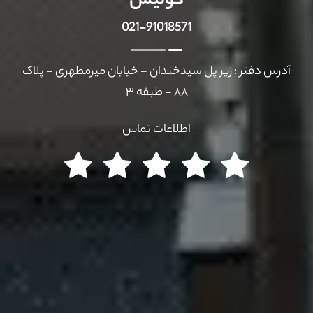
کولیس
021-91018571
آدرس دفتر : زیر پل سیدخندان - خیابان میرمطهری - پلاک
۸۸ - طبقه ۳
اطلاعات تماس