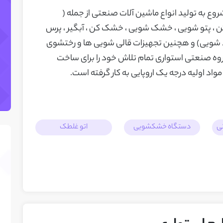
خانه تولیدی صنعتی استواری از سال 1362 شروع به تولید انواع ماشین آلات صنعتی از جمله (
اسشویی ، دیگ های بخار از سایز 4 اسب تا 3 تن ، پتو شویی ، خشک شویی ، خشک کن ، آبگیر ، پرس
د شویی) و هچنین تجهیزات قالی شویی ها و رختشوی
روه صنعتی استواری تمام تلاش خود را برای ساخت
واد اولیه درجه یک اروپایی به کار گرفته است.
ی
دستگاه خشکشویی
اتو غلطک