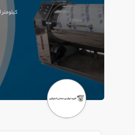
کیلومتر 11 جاده ورامین – قلعه نو – شهرک صنعتی عشق آباد – کوچه پنجم – پلاک 42