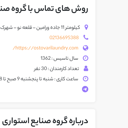
روش های تماس با گروه صنا
کیلومتر 11 جاده ورامین – قلعه نو – شهرک صنعتی عشق آباد – کوچه پنجم – پلاک 42
02136695388
https://ostovarilaundry.com/
سال تاسیس : 1362
تعداد کارمندان : 30 نفر
ساعت کاری : شنبه تا پنجشنبه 9 صبح تا 18 عصر
درباره گروه صنایع استواری