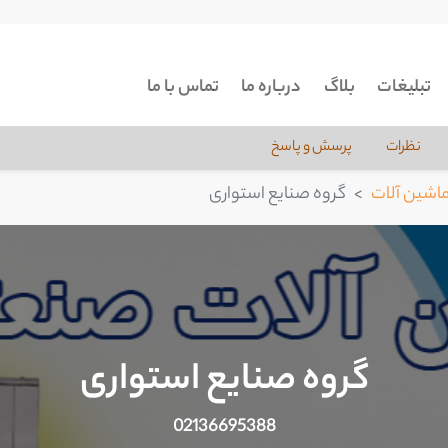
تبلیغات
بلاگ
درباره ما
تماس با ما
نظرات
پرسش و پاسخ
 ماشین آلات
گروه صنایع استواری
گروه صنایع استواری
02136695388