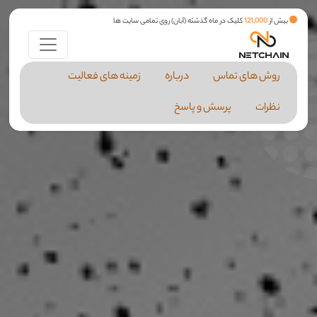
بیش از
121,000
کلیک در ماه گذشته (آبان) روی تمامی سایت ها
روش های تماس
درباره
زمینه های فعالیت
نظرات
پرسش و پاسخ