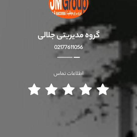
گروه مدیریتی جلالی
02177611056
اطلاعات تماس