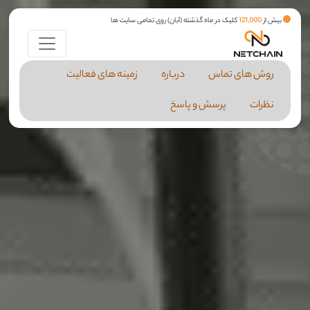
بیش از
121,000
کلیک در ماه گذشته (آبان) روی تمامی سایت ها
روش های تماس
درباره
زمینه های فعالیت
نظرات
پرسش و پاسخ