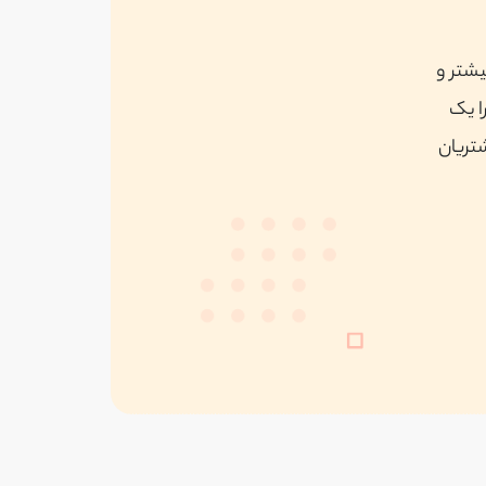
یشتر و
ا یک
شتریان