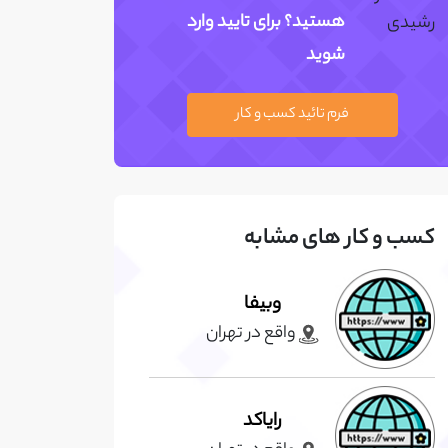
هستید؟ برای تایید وارد
شوید
فرم تائید کسب و کار
کسب و کار های مشابه
وبیفا
واقع در تهران
رایاکد