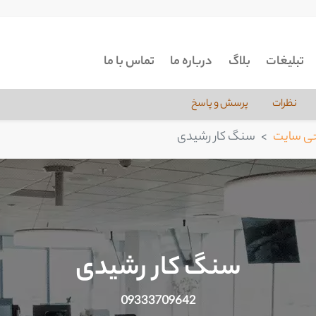
تبلیغات
بلاگ
درباره ما
تماس با ما
نظرات
پرسش و پاسخ
ی سایت
سنگ کار رشیدی
سنگ کار رشیدی
09333709642