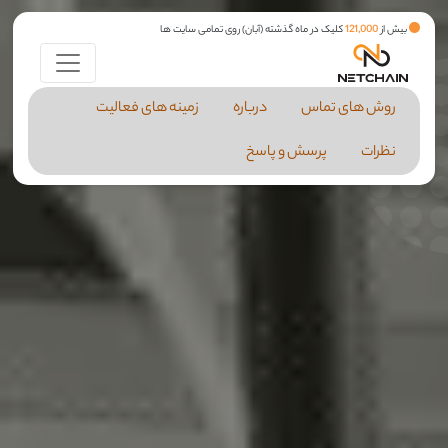
بیش از
121,000
کلیک در ماه گذشته (آبان) روی تمامی سایت ها
روش های تماس
درباره
زمینه های فعالیت
نظرات
پرسش و پاسخ