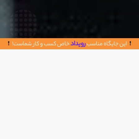
رویداد
این جایگاه مناسب
خاص کسب و کار شماست!
روش های تماس با مینی بیاب
اضافه به علاقه مندی
زیباشهر خیابان میلاد4 پلاک 2/176
02491010021
https://minibiyab.ir/
سال تاسیس : 1396