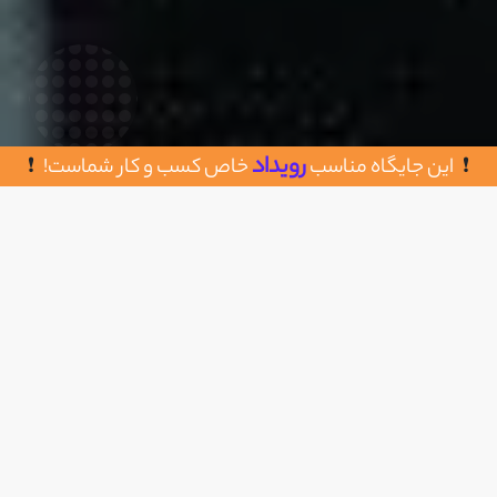
رویداد
این جایگاه مناسب
خاص کسب و کار شماست!
روش های تماس با ونداد کولر
اضافه به علاقه مندی
کردستان بانه
09185418081
https://vandadcooler.com/
arsammihemmedi@gmail.com