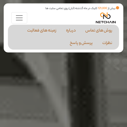
بیش از
121,000
کلیک در ماه گذشته (آبان) روی تمامی سایت ها
روش های تماس
درباره
زمینه های فعالیت
نظرات
پرسش و پاسخ